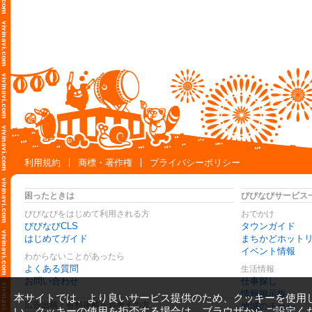
利用規約
商標・著作権
プライバシーポリシー
困ったときは
びびなびサービス
びびなびをはじめて利用される方
おでかけ
びびなびCLS
タウンガイド
はじめてガイド
まちかどホット
イベント情報
わからないことがあったら
よくある質問
生活情報
お問い合わせ
仕事探し
情報掲示板
本サイトでは、より良いサービス提供のため、クッキーを使用
広告出稿・有料掲載をお考えの方
地域のチラシ
い。クッキーの使用を拒否する場合は、ブラウザからご設定く