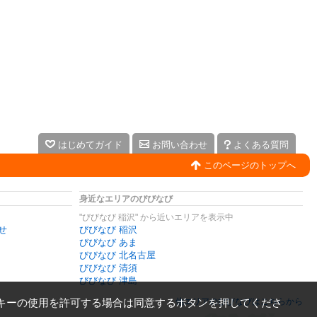
はじめてガイド
お問い合わせ
よくある質問
このページのトップへ
身近なエリアのびびなび
"びびなび 稲沢" から近いエリアを表示中
せ
びびなび 稲沢
びびなび あま
びびなび 北名古屋
びびなび 清須
びびなび 津島
キーの使用を許可する場合は同意するボタンを押してくださ
他エリアのびびなびはこちらから