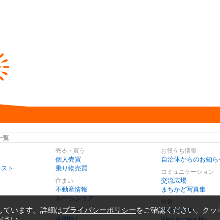
一覧
売る・買う
お役立ち情報
個人売買
自治体からのお知ら
リスト
乗り物売買
コミュニケーション
交流広場
住まい
不動産情報
まちかど写真集
ルームシェア
検索
しています。詳細は
プライバシーポリシー
をご確認ください。クッ
びびサーチ
会う・話す
ださい。
仲間探し
Web Access No.