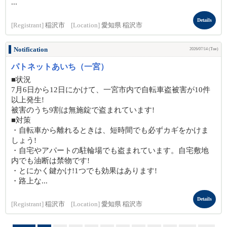
...
Details
[Registrant]
稲沢市
[Location]
愛知県 稲沢市
Notification
2026/07/14 (Tue)
パトネットあいち（一宮）
■状況
7月6日から12日にかけて、一宮市内で自転車盗被害が10件
以上発生!
被害のうち9割は無施錠で盗まれています!
■対策
・自転車から離れるときは、短時間でも必ずカギをかけま
しょう!
・自宅やアパートの駐輪場でも盗まれています。自宅敷地
内でも油断は禁物です!
・とにかく鍵かけ!1つでも効果はあります!
・路上な...
Details
[Registrant]
稲沢市
[Location]
愛知県 稲沢市