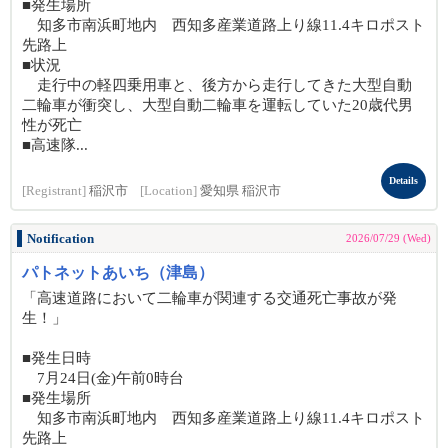
■発生場所
知多市南浜町地内 西知多産業道路上り線11.4キロポスト
先路上
■状況
走行中の軽四乗用車と、後方から走行してきた大型自動
二輪車が衝突し、大型自動二輪車を運転していた20歳代男
性が死亡
■高速隊...
Details
[Registrant]
稲沢市
[Location]
愛知県 稲沢市
Notification
2026/07/29 (Wed)
パトネットあいち（津島）
「高速道路において二輪車が関連する交通死亡事故が発
生！」
■発生日時
7月24日(金)午前0時台
■発生場所
知多市南浜町地内 西知多産業道路上り線11.4キロポスト
先路上