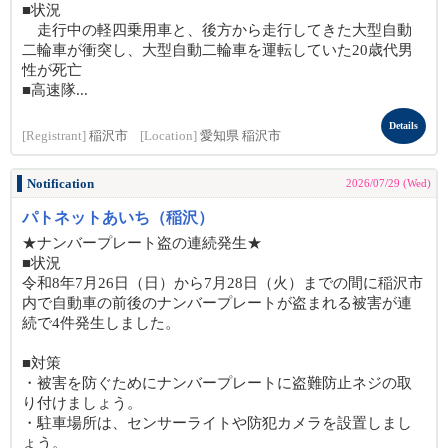
■状況
走行中の軽四乗用車と、後方から走行してきた大型自動
二輪車が衝突し、大型自動二輪車を運転していた20歳代男
性が死亡
■高速隊...
Details
[Registrant]
稲沢市
[Location]
愛知県 稲沢市
Notification
2026/07/29 (Wed)
パトネットあいち（稲沢）
★ナンバープレート盗の連続発生★
■状況
令和8年7月26日（日）から7月28日（火）までの間に稲沢市
内で自動車の前後のナンバープレートが盗まれる被害が連
続で4件発生しました。
■対策
・被害を防ぐためにナンバープレートに盗難防止ネジの取
り付けましょう。
・駐車場所は、センサーライトや防犯カメラを設置しまし
ょう。