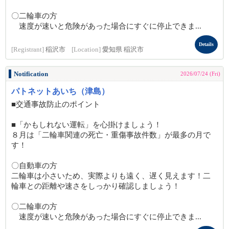
〇二輪車の方
速度が速いと危険があった場合にすぐに停止できま...
Details
[Registrant]
稲沢市
[Location]
愛知県 稲沢市
Notification
2026/07/24 (Fri)
パトネットあいち（津島）
■交通事故防止のポイント
■「かもしれない運転」を心掛けましょう！
８月は「二輪車関連の死亡・重傷事故件数」が最多の月で
す！
〇自動車の方
二輪車は小さいため、実際よりも遠く、遅く見えます！二
輪車との距離や速さをしっかり確認しましょう！
〇二輪車の方
速度が速いと危険があった場合にすぐに停止できま...