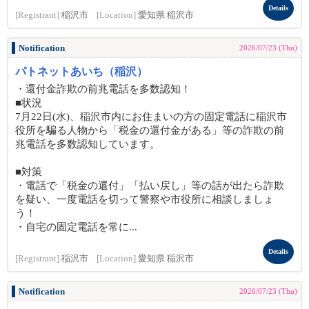
Details
[Registrant]
稲沢市
[Location]
愛知県 稲沢市
Notification
2026/07/23 (Thu)
パトネットあいち（稲沢）
・還付金詐欺の前兆電話を多数認知！
■状況
7月22日(水)、稲沢市内にお住まいの方の固定電話に稲沢市
役所を騙る人物から「税金の還付金がある」等の詐欺の前
兆電話を多数認知しています。
■対策
・電話で「税金の還付」「払い戻し」等の話が出たら詐欺
を疑い、一度電話を切って警察や市役所に相談しましょ
う！
・自宅の固定電話を常に...
Details
[Registrant]
稲沢市
[Location]
愛知県 稲沢市
Notification
2026/07/23 (Thu)