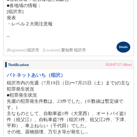
■各地域の情報：
[稲沢市]
発表
・レベル２大雨注意報
--
Details
[Registrant]
稲沢市
[Location]
愛知県 稲沢市
Notification
2026/07/27 (Mon)
パトネットあいち（稲沢）
稲沢市内の先週（7月19日（日)〜7月25日（土）まで)の主な
犯罪発生状況
■犯罪発生状況
先週の犯罪発生件数は、23件でした。(※数値は暫定値で
す。)
主なものとして、自動車盗1件（大里西）、オートバイ盗1
件（祖父江）、自転車盗7件（稲沢3件、祖父江2件、下津、
平和）、車上ねらい（千代田）でした。
その他、器物損壊、万引き等が発生し...