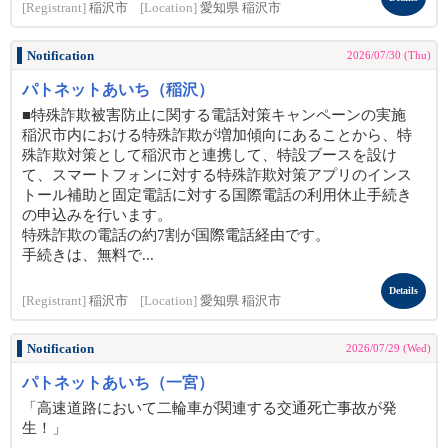
[Registrant]
稲沢市
[Location]
愛知県 稲沢市
Notification
2026/07/30 (Thu)
パトネットあいち（稲沢）
■特殊詐欺被害防止に関する電話対策キャンペーンの実施
稲沢市内における特殊詐欺が増加傾向にあることから、特
殊詐欺対策として稲沢市と連携して、特設ブースを設け
て、スマートフォンに対する特殊詐欺対策アプリのインス
トール補助と固定電話に対する国際電話の利用休止手続き
の申込みを行います。
特殊詐欺の電話の約7割が国際電話経由です。
手続きは、無料で...
Details
[Registrant]
稲沢市
[Location]
愛知県 稲沢市
Notification
2026/07/29 (Wed)
パトネットあいち（一宮）
「高速道路において二輪車が関連する交通死亡事故が発
生！」