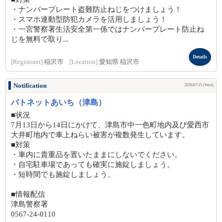
・ナンバープレート盗難防止ねじをつけましょう！
・スマホ連動型防犯カメラを活用しましょう！
・一宮警察署生活安全第一係ではナンバープレート防止ね
じを無料で取り...
Details
[Registrant]
稲沢市
[Location]
愛知県 稲沢市
Notification
2026/07/15 (Wed)
パトネットあいち（津島）
■状況
7月13日から14日にかけて、津島市中一色町地内及び愛西市
大井町地内で車上ねらい被害が複数発生しています。
■対策
・車内に貴重品を置いたままにしないでください。
・自宅駐車場であっても確実に施錠しましょう。
・短時間でも施錠しましょう。
■情報配信
津島警察署
0567-24-0110