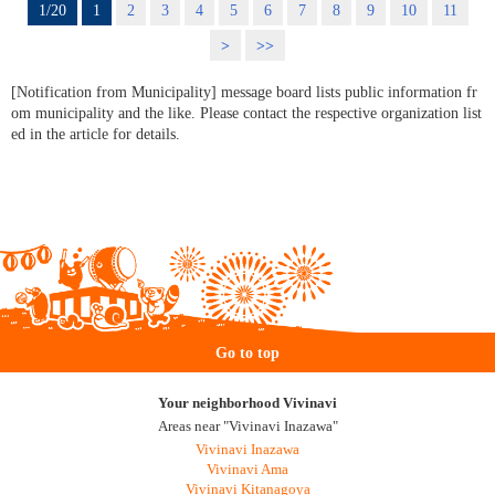
1/20
1
2
3
4
5
6
7
8
9
10
11
>
>>
[Notification from Municipality] message board lists public information fr
om municipality and the like. Please contact the respective organization list
ed in the article for details.
Go to top
Your neighborhood Vivinavi
Areas near "Vivinavi Inazawa"
Vivinavi Inazawa
Vivinavi Ama
Vivinavi Kitanagoya