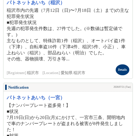
パトネットあいち（稲沢）
稲沢市内の先週（7月12日（日)〜7月18日（土）まで)の主な
犯罪発生状況
■犯罪発生状況
先週の犯罪発生件数は、27件でした。(※数値は暫定値で
す。)
主なものとして、特殊詐欺1件（稲沢）、オートバイ盗1件
（下津）、自転車盗10件（下津4件、稲沢5件、小正）、車
上ねらい（稲沢）、部品ねらい（明治）でした。
その他、器物損壊、万引き等...
Details
[Registrant]
稲沢市
[Location]
愛知県 稲沢市
Notification
2026/07/21 (Tue)
パトネットあいち（一宮）
【ナンバープレート盗多発！】
■状況
7月19日(日)から20日(月)にかけて、一宮市三条、開明地内
で車のナンバープレートが盗まれる被害が8件発生しまし
た！
■対策