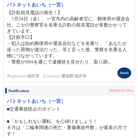
パトネットあいち（一宮）
【詐欺前兆電話の発生！】
7月24日（金）、一宮市内の高齢者宅に、郵便局や運送会
社、ニセの警察官を名乗る詐欺の前兆電話が多数かかって
きています。
【詐欺手口】
・犯人は始め郵便局や運送会社などを名乗り、「あなたが
送った荷物が違法だった」等と言った後、警察を名乗る人
物につながっています。
・警察がSNSを通じて逮捕状を見せたり、取り調...
Details
[Registrant]
稲沢市
[Location]
愛知県 稲沢市
Notification
2026/07/24 (Fri)
パトネットあいち（一宮）
■交通事故防止のポイント
■「かもしれない運転」を心掛けましょう！
８月は「二輪車関連の死亡・重傷事故件数」が最多の月で
す！