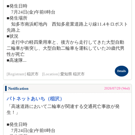
■発生日時
7月24日(金)午前0時台
■発生場所
知多市南浜町地内 西知多産業道路上り線11.4キロポスト
先路上
■状況
走行中の軽四乗用車と、後方から走行してきた大型自動
二輪車が衝突し、大型自動二輪車を運転していた20歳代男
性が死亡
■高速隊...
Details
[Registrant]
稲沢市
[Location]
愛知県 稲沢市
Notification
2026/07/29 (Wed)
パトネットあいち（稲沢）
「高速道路において二輪車が関連する交通死亡事故が発
生！」
■発生日時
7月24日(金)午前0時台