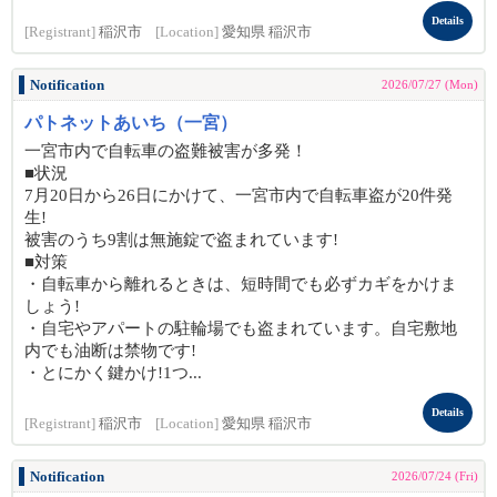
Details
[Registrant]
稲沢市
[Location]
愛知県 稲沢市
Notification
2026/07/27 (Mon)
パトネットあいち（一宮）
一宮市内で自転車の盗難被害が多発！
■状況
7月20日から26日にかけて、一宮市内で自転車盗が20件発
生!
被害のうち9割は無施錠で盗まれています!
■対策
・自転車から離れるときは、短時間でも必ずカギをかけま
しょう!
・自宅やアパートの駐輪場でも盗まれています。自宅敷地
内でも油断は禁物です!
・とにかく鍵かけ!1つ...
Details
[Registrant]
稲沢市
[Location]
愛知県 稲沢市
Notification
2026/07/24 (Fri)