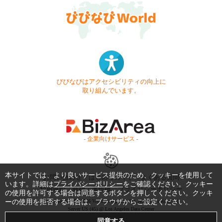
びびなびはアクセシビリティの向上に
取り組んでいます。
- 企業向けサービス -
本サイトでは、より良いサービス提供のため、クッキーを使用して
お問い合わせ
はじめてガイド
よくある質問
います。詳細は
プライバシーポリシー
をご確認ください。クッキー
利用規約
商標・著作権
プライバシーポリシー
の使用を許可する場合は同意するボタンを押してください。クッキ
ーの使用を拒否する場合は、ブラウザからご設定ください。
Copyright © 1999-2026 Vivid Navigation, Inc. All Rights Reserved.
Server US (45) @ Los Angeles Data Center