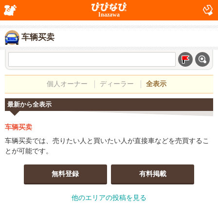
Inazawa
车辆买卖
個人オーナー
ディーラー
全表示
最新から全表示
车辆买卖
车辆买卖では、売りたい人と買いたい人が直接車などを売買するこ
とが可能です。
無料登録
有料掲載
他のエリアの投稿を見る