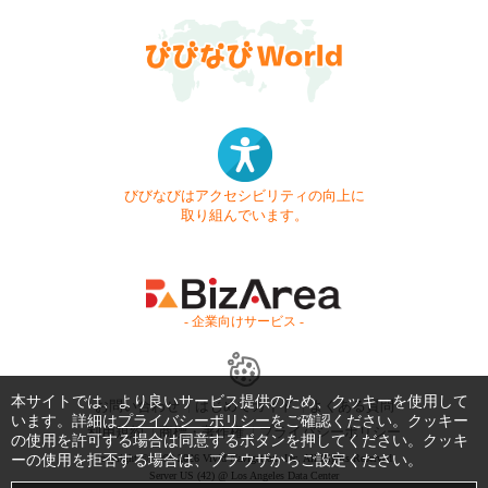
びびなびはアクセシビリティの向上に
取り組んでいます。
- 企業向けサービス -
本サイトでは、より良いサービス提供のため、クッキーを使用して
お問い合わせ
はじめてガイド
よくある質問
います。詳細は
プライバシーポリシー
をご確認ください。クッキー
利用規約
商標・著作権
プライバシーポリシー
の使用を許可する場合は同意するボタンを押してください。クッキ
ーの使用を拒否する場合は、ブラウザからご設定ください。
Copyright © 1999-2026 Vivid Navigation, Inc. All Rights Reserved.
Server US (42) @ Los Angeles Data Center