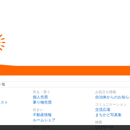
一覧
売る・買う
お役立ち情報
個人売買
自治体からのお知ら
リスト
乗り物売買
コミュニケーション
交流広場
住まい
不動産情報
まちかど写真集
ルームシェア
検索
びびサーチ
会う・話す