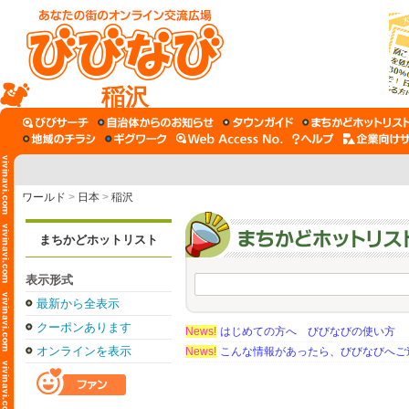
稲沢
ワールド
>
日本
>
稲沢
まちかどホットリスト
表示形式
最新から全表示
クーポンあります
News!
はじめての方へ びびなびの使い方
オンラインを表示
News!
こんな情報があったら、びびなびへご