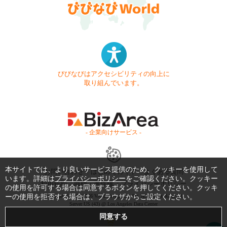
びびなびはアクセシビリティの向上に
取り組んでいます。
- 企業向けサービス -
本サイトでは、より良いサービス提供のため、クッキーを使用して
お問い合わせ
はじめてガイド
よくある質問
います。詳細は
プライバシーポリシー
をご確認ください。クッキー
利用規約
商標・著作権
プライバシーポリシー
の使用を許可する場合は同意するボタンを押してください。クッキ
ーの使用を拒否する場合は、ブラウザからご設定ください。
Copyright © 1999-2026 Vivid Navigation, Inc. All Rights Reserved.
Server US (43) @ Los Angeles Data Center