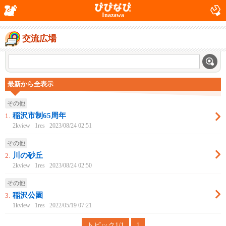
Inazawa
交流広場
最新から全表示
その他
稲沢市制65周年
1.
2kview
1res
2023/08/24 02:51
その他
川の砂丘
2.
2kview
1res
2023/08/24 02:50
その他
稲沢公園
3.
1kview
1res
2022/05/19 07:21
トピック1/1
1