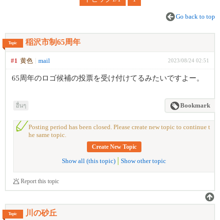
Go back to top
稲沢市制65周年
Topic
#1
黄色
mail
2023/08/24 02:51
65周年のロゴ候補の投票を受け付けてるみたいですよー。
อื่นๆ
Bookmark
Posting period has been closed. Please create new topic to continue t
he same topic.
Create New Topic
Show all (this topic)
Show other topic
Report this topic
川の砂丘
Topic