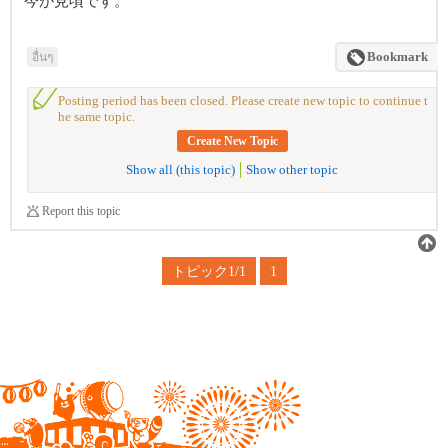
今が見頃です。
อื่นๆ
Bookmark
Posting period has been closed. Please create new topic to continue t
he same topic.
Create New Topic
Show all (this topic)
Show other topic
Report this topic
トピック1/1
1