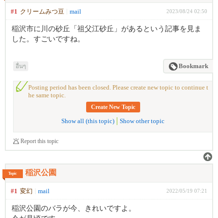
#1
クリームみつ豆
mail
2023/08/24 02:50
稲沢市に川の砂丘「祖父江砂丘」があるという記事を見ま
した。すごいですね。
อื่นๆ
Bookmark
Posting period has been closed. Please create new topic to continue t
he same topic.
Create New Topic
Show all (this topic)
Show other topic
Report this topic
稲沢公園
Topic
#1
変幻
mail
2022/05/19 07:21
稲沢公園のバラが今、きれいですよ。