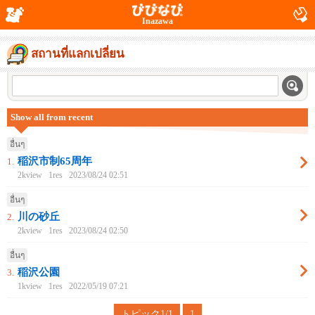
Inazawa
สถานที่แลกเปลี่ยน
Show all from recent
อื่นๆ
稲沢市制65周年
1.
2kview
1res
2023/08/24 02:51
อื่นๆ
川の砂丘
2.
2kview
1res
2023/08/24 02:50
อื่นๆ
稲沢公園
3.
1kview
1res
2022/05/19 07:21
トピック1/1
1